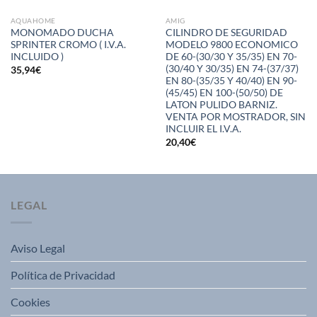
AQUAHOME
AMIG
MONOMADO DUCHA
CILINDRO DE SEGURIDAD
SPRINTER CROMO ( I.V.A.
MODELO 9800 ECONOMICO
INCLUIDO )
DE 60-(30/30 Y 35/35) EN 70-
(30/40 Y 30/35) EN 74-(37/37)
35,94
€
EN 80-(35/35 Y 40/40) EN 90-
(45/45) EN 100-(50/50) DE
LATON PULIDO BARNIZ.
VENTA POR MOSTRADOR, SIN
INCLUIR EL I.V.A.
20,40
€
LEGAL
Aviso Legal
Política de Privacidad
Cookies