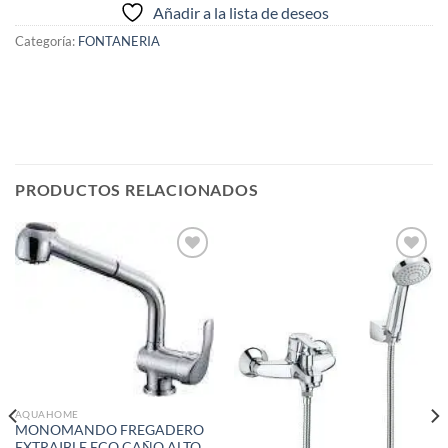
Añadir a la lista de deseos
Categoría:
FONTANERIA
PRODUCTOS RELACIONADOS
Añadir
Añadir
a la
a la
lista de
lista de
deseos
deseos
AQUAHOME
MONOMANDO FREGADERO
EXTRAIBLE ECO CAÑO ALTO