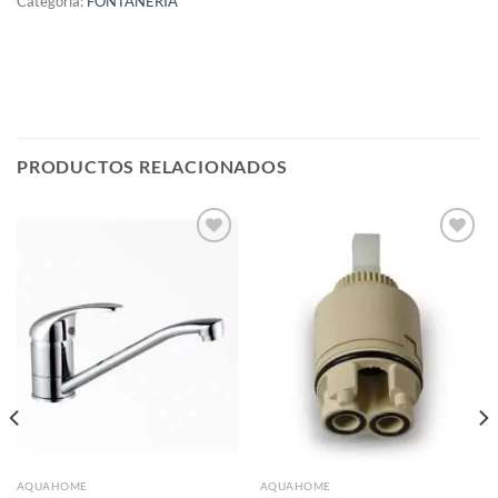
Categoría:
FONTANERIA
PRODUCTOS RELACIONADOS
Añadir
Añadir
a la
a la
lista de
lista de
deseos
deseos
AQUAHOME
AQUAHOME