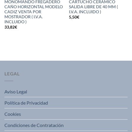
MONOMANDO FREGADERO
CARTUCHO CERAMICO
CAÑO HORIZONTAL MODELO
SALIDA LIBRE DE 40 MM (
CADIZ VENTA POR
I.V.A. INCLUIDO )
MOSTRADOR ( I.V.A.
5,50
€
INCLUIDO )
33,82
€
LEGAL
Aviso Legal
Política de Privacidad
Cookies
Condiciones de Contratación