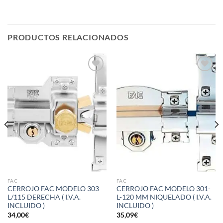
PRODUCTOS RELACIONADOS
Añadir
Añadir
a la
a la
lista de
lista de
deseos
deseos
FAC
FAC
CERROJO FAC MODELO 303
CERROJO FAC MODELO 301-
L/115 DERECHA ( I.V.A.
L-120 MM NIQUELADO ( I.V.A.
INCLUIDO )
INCLUIDO )
34,00
€
35,09
€