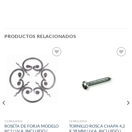
PRODUCTOS RELACIONADOS
Añadir
Añadir
a la
a la
lista de
lista de
deseos
deseos
CERRAJERIA
CERRAJERIA
ROSETA DE FORJA MODELO
TORNILLO ROSCA CHAPA 4,2
Nº 2 ( I.V.A. INCLUIDO )
X 38 MM ( I.V.A. INCLUIDO )