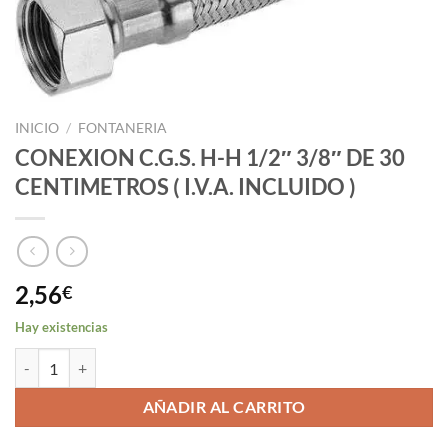
INICIO
/
FONTANERIA
CONEXION C.G.S. H-H 1/2″ 3/8″ DE 30
CENTIMETROS ( I.V.A. INCLUIDO )
2,56
€
Hay existencias
CONEXION C.G.S. H-H 1/2" 3/8" DE 30 CENTIMETROS ( I.V.A. INCLUI
AÑADIR AL CARRITO