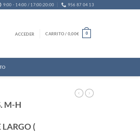
9:00 - 14:00 / 17:00:20:00
956 87 04 13
0
CARRITO /
0,00
€
ACCEDER
TO
. M-H
 LARGO (