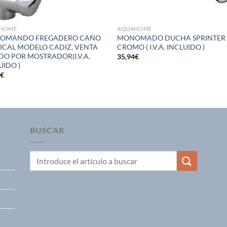
HOME
AQUAHOME
OMANDO FREGADERO CAÑO
MONOMADO DUCHA SPRINTER
ICAL MODELO CADIZ, VENTA
CROMO ( I.V.A. INCLUIDO )
DO POR MOSTRADOR(I.V.A.
35,94
€
UIDO )
0
€
BUSCAR