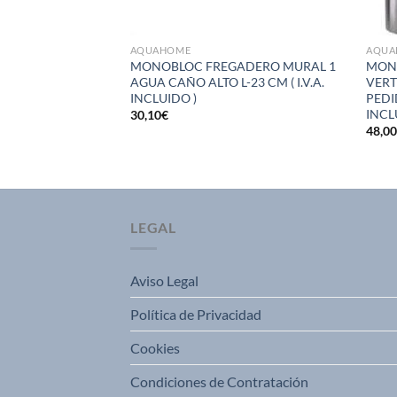
AQUAHOME
AQUA
EGADERO MURAL
MONOBLOC FREGADERO MURAL 1
MON
LO CADIZ 15 CM
AGUA CAÑO ALTO L-23 CM ( I.V.A.
VERT
DO EN
INCLUIDO )
PEDI
.A. INCLUIDO )
INCL
30,10
€
48,0
LEGAL
Aviso Legal
Política de Privacidad
Cookies
Condiciones de Contratación