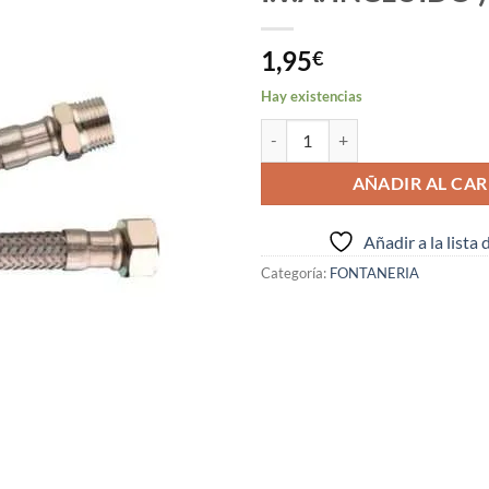
1,95
€
Hay existencias
CONEXION C.G.S. M-H 1/2" 3/8" 
AÑADIR AL CAR
Añadir a la lista
Categoría:
FONTANERIA