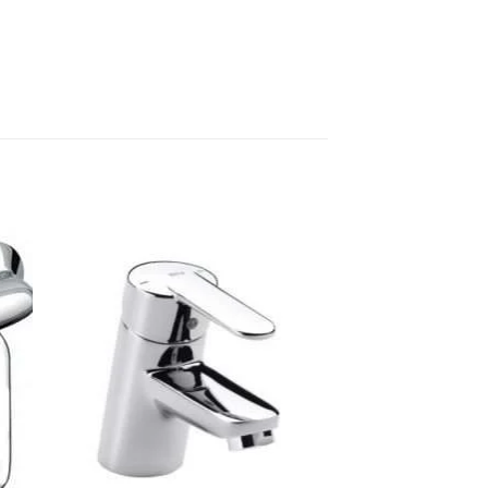
dir
Añadir
la
a la
a de
lista de
eos
deseos