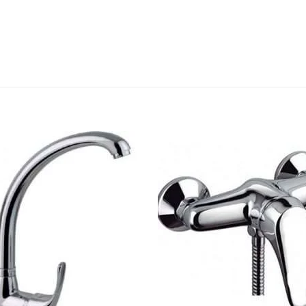
S
Añadir
Aña
a la
a 
lista de
list
deseos
des