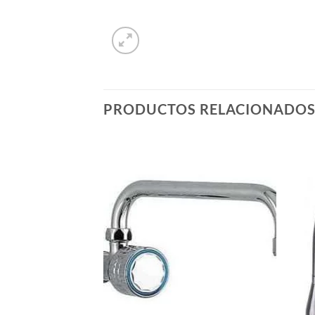
PRODUCTOS RELACIONADO
Añadir
Añadir
a la
a la
lista de
lista de
deseos
deseos