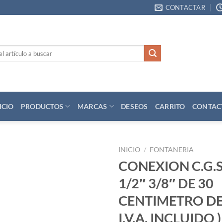
CONTACTAR
ICIO
PRODUCTOS
MARCAS
DESEOS
CARRITO
CONTAC
INICIO
/
FONTANERIA
CONEXION C.G.S
Añadir
1/2″ 3/8″ DE 30
a la
lista
CENTIMETRO DE
de
deseos
I.V.A. INCLUIDO )