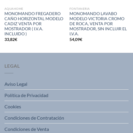
AQUAHOME
FONTANERIA
MONOMANDO FREGADERO
MONOMANDO LAVABO
CAÑO HORIZONTAL MODELO
MODELO VICTORIA CROMO
CADIZ VENTA POR
DE ROCA, VENTA POR
MOSTRADOR ( I.V.A.
MOSTRADOR, SIN INCLUIR EL
INCLUIDO )
I.V.A.
33,82
€
54,09
€
LEGAL
Aviso Legal
Política de Privacidad
Cookies
Condiciones de Contratación
Condiciones de Venta