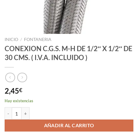
INICIO
/
FONTANERIA
CONEXION C.G.S. M-H DE 1/2″ X 1/2″ DE
30 CMS. ( I.V.A. INCLUIDO )
2,45
€
Hay existencias
CONEXION C.G.S. M-H DE 1/2" X 1/2" DE 30 CMS. ( I.V.A. INCLUIDO )
AÑADIR AL CARRITO