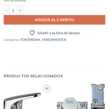
Hay existencias
MANCHON CONTRA-ROSCA M-M DE 1/2" ( I.V.A. INCLUIDO ) cantid
AÑADIR AL CARRITO
Añadir a la lista de deseos
Categorías:
FONTANERIA
,
SANEAMIENTOS
PRODUCTOS RELACIONADOS
Añadir
Añadir
a la
a la
lista de
lista de
deseos
deseos