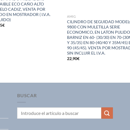
AIBLE ECO CAÑO ALTO
LO CADIZ, VENTA POR
DO EN MOSTRADOR ( I.V.A.
AMIG
UIDO)
CILINDRO DE SEGUIDAD MODE
85
€
9800 CON MULETILLA SERIE
ECONOMICO, EN LATON PULID
BARNIZ EN 60- (30/30) EN 70-(3
Y 35/35) EN 80-(40/40 Y 35M/45)
90-(45/45). VENTA POR MOSTRA
SIN INCLUIR EL I.V.A.
22,90
€
BUSCAR