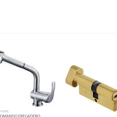
S
Añadir
Aña
a la
a 
lista de
list
deseos
des
HOME
OMANDO FREGADERO