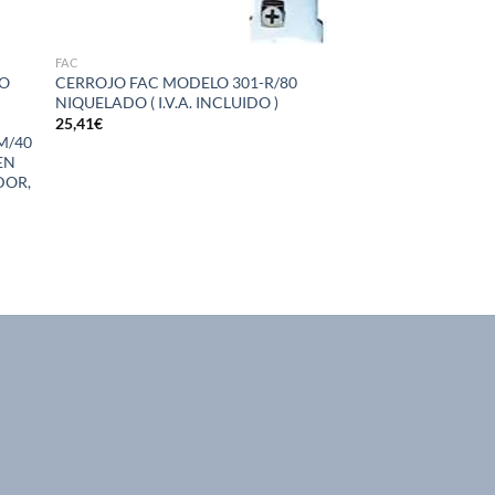
FAC
LO
CERROJO FAC MODELO 301-R/80
NIQUELADO ( I.V.A. INCLUIDO )
O
25,41
€
0M/40
 EN
DOR,