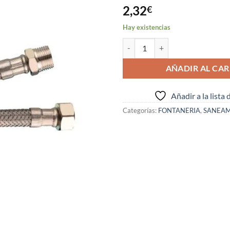
2,32
€
Hay existencias
CONEXION C.G.S. M-H DE 3/8" X 
AÑADIR AL CAR
Añadir a la lista
Categorías:
FONTANERIA
,
SANEAM