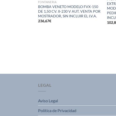
FONTANERIA
EXTR
BOMBA VENETO MODELO FVX-150
MODE
DE 1,50 CV. II-230 V AUT. VENTA POR
PEDI
MOSTRADOR, SIN INCLUIR EL I.V.A.
INCL
ADERO MURAL 1
236,67
€
102,
-23 CM ( I.V.A.
LEGAL
Aviso Legal
Política de Privacidad