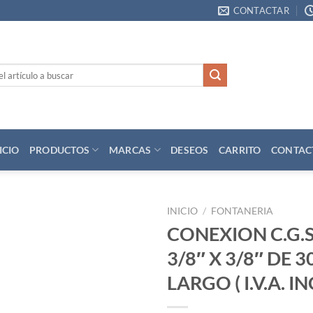
CONTACTAR
ICIO
PRODUCTOS
MARCAS
DESEOS
CARRITO
CONTAC
INICIO
/
FONTANERIA
CONEXION C.G.S
Añadir
3/8″ X 3/8″ DE 
a la
lista
LARGO ( I.V.A. I
de
deseos