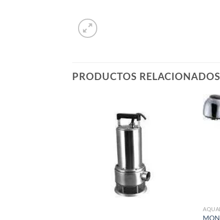
PRODUCTOS RELACIONADO
Añadir
Añadir
a la
a la
lista de
lista de
deseos
deseos
AQUA
MON