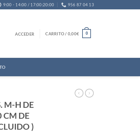
9:00 - 14:00 / 17:00:20:00
956 87 04 13
0
CARRITO /
0,00
€
ACCEDER
TO
. M-H DE
30 CM DE
NCLUIDO )