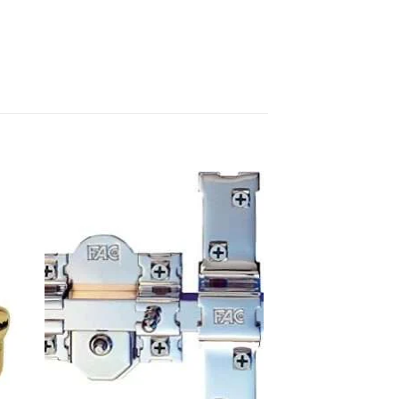
dir
Añadir
la
a la
a de
lista de
eos
deseos