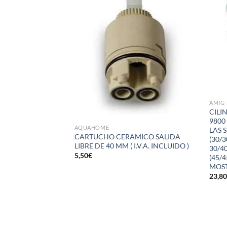
a la
a la
lista de
lista de
deseos
deseos
AMIG
CILI
9800
AQUAHOME
LAS 
DELO 201-L/80
CARTUCHO CERAMICO SALIDA
(30/3
IS PERLA ( I.V.A.
LIBRE DE 40 MM ( I.V.A. INCLUIDO )
30/40
5,50
€
(45/
MOST
23,8