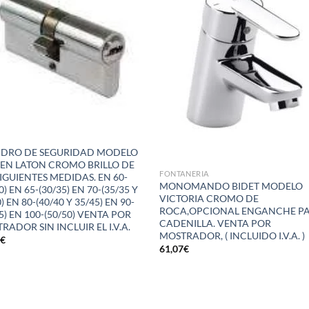
a la
a 
lista de
list
deseos
des
NDRO DE SEGURIDAD MODELO
 EN LATON CROMO BRILLO DE
FONTANERIA
SIGUIENTES MEDIDAS. EN 60-
MONOMANDO BIDET MODELO
0) EN 65-(30/35) EN 70-(35/35 Y
VICTORIA CROMO DE
) EN 80-(40/40 Y 35/45) EN 90-
ROCA,OPCIONAL ENGANCHE P
45) EN 100-(50/50) VENTA POR
CADENILLA. VENTA POR
RADOR SIN INCLUIR EL I.V.A.
MOSTRADOR, ( INCLUIDO I.V.A. )
0
€
61,07
€