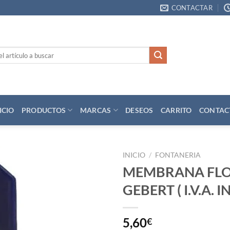
CONTACTAR
ICIO
PRODUCTOS
MARCAS
DESEOS
CARRITO
CONTAC
INICIO
/
FONTANERIA
MEMBRANA FL
Añadir
GEBERT ( I.V.A. 
a la
lista
de
deseos
5,60
€