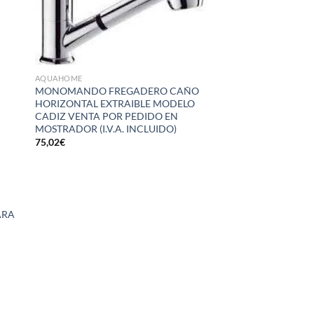
la
a la
a de
lista de
eos
deseos
AQUAHOME
MONOMANDO FREGADERO CAÑO
HORIZONTAL EXTRAIBLE MODELO
CADIZ VENTA POR PEDIDO EN
MOSTRADOR (I.V.A. INCLUIDO)
75,02
€
ARA