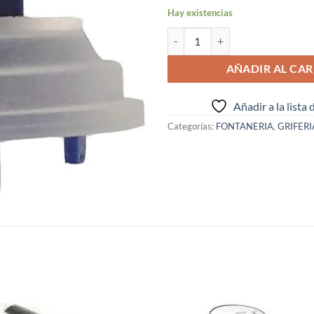
Hay existencias
MEMBRANA FLOTADOR GEBERT ( I
AÑADIR AL CAR
Añadir a la lista
Categorías:
FONTANERIA
,
GRIFERI
S
Añadir
Aña