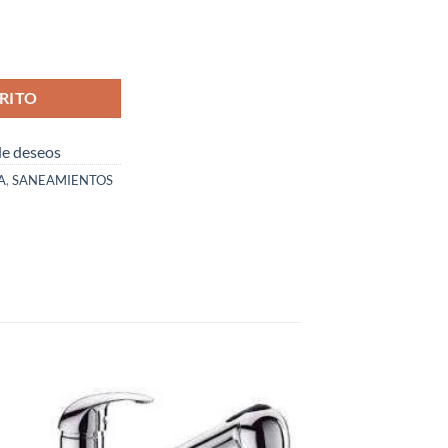
.V.A. INCLUIDO ) cantidad
RITO
 de deseos
A
,
SANEAMIENTOS
dir
Añadir