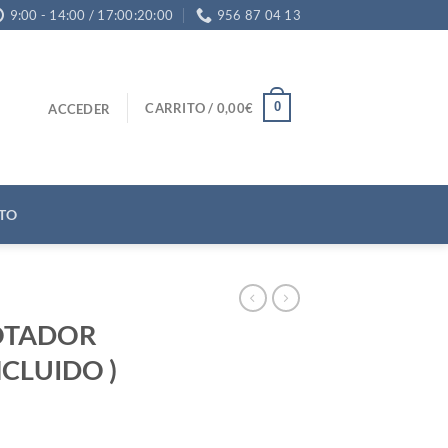
9:00 - 14:00 / 17:00:20:00
956 87 04 13
0
CARRITO /
0,00
€
ACCEDER
TO
OTADOR
INCLUIDO )