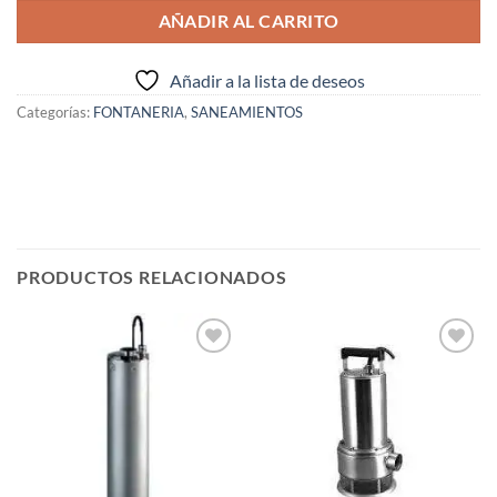
AÑADIR AL CARRITO
Añadir a la lista de deseos
Categorías:
FONTANERIA
,
SANEAMIENTOS
PRODUCTOS RELACIONADOS
Añadir
Añadir
a la
a la
lista de
lista de
deseos
deseos