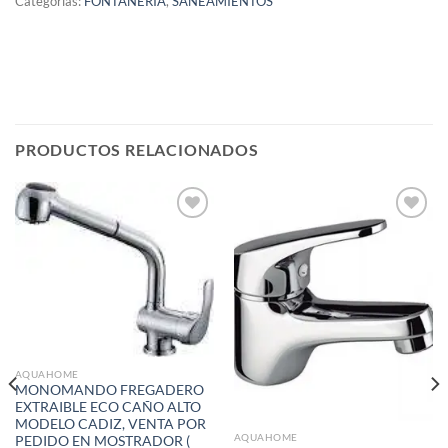
Categorías:
FONTANERIA
,
SANEAMIENTOS
PRODUCTOS RELACIONADOS
Añadir
Añadir
a la
a la
lista de
lista de
deseos
deseos
AQUAHOME
MONOMANDO FREGADERO
EXTRAIBLE ECO CAÑO ALTO
MODELO CADIZ, VENTA POR
AQUAHOME
PEDIDO EN MOSTRADOR (