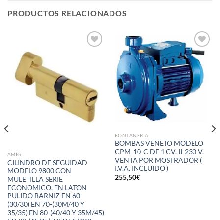
PRODUCTOS RELACIONADOS
Añadir
Añadir
a la
a la
lista de
lista de
deseos
deseos
FONTANERIA
BOMBAS VENETO MODELO
CPM-10-C DE 1 CV. II-230 V.
AMIG
VENTA POR MOSTRADOR (
CILINDRO DE SEGUIDAD
I.V.A. INCLUIDO )
MODELO 9800 CON
255,50
€
MULETILLA SERIE
ECONOMICO, EN LATON
PULIDO BARNIZ EN 60-
(30/30) EN 70-(30M/40 Y
35/35) EN 80-(40/40 Y 35M/45)