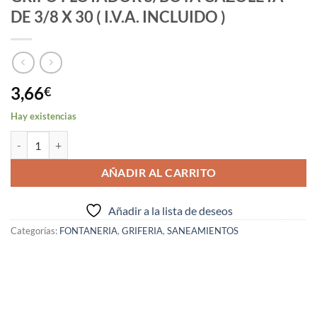
DE 3/8 X 30 ( I.V.A. INCLUIDO )
3,66
€
Hay existencias
GRIFO FLOTADOR S/BOYA CAZOLETA DE 3/8 X 30 ( I.V.A. INCLUIDO )
AÑADIR AL CARRITO
Añadir a la lista de deseos
Categorías:
FONTANERIA
,
GRIFERIA
,
SANEAMIENTOS