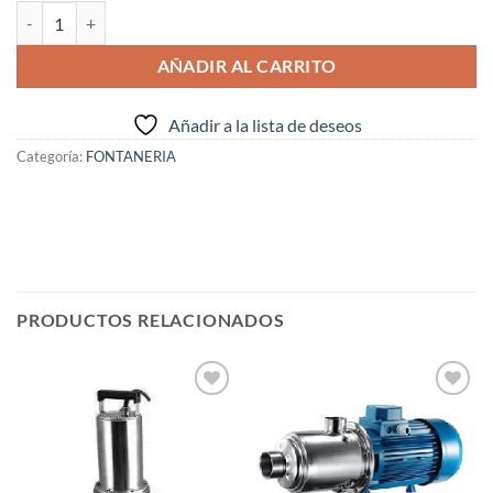
BOYA P/FLOTADOR DE POLIESTE EXPANDIDO 3/8 ( I.V.A. INCLUIDO )
AÑADIR AL CARRITO
Añadir a la lista de deseos
Categoría:
FONTANERIA
PRODUCTOS RELACIONADOS
Añadir
Añadir
a la
a la
lista de
lista de
deseos
deseos