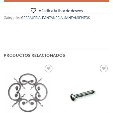
Añadir a la lista de deseos
Categorías:
CERRAJERIA
,
FONTANERIA
,
SANEAMIENTOS
PRODUCTOS RELACIONADOS
Añadir
Añadir
a la
a la
lista de
lista de
deseos
deseos