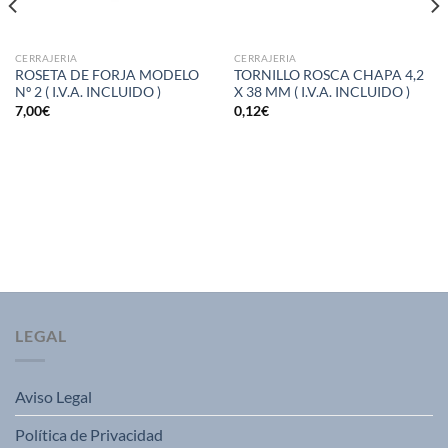
CERRAJERIA
CERRAJERIA
ROSETA DE FORJA MODELO
TORNILLO ROSCA CHAPA 4,2
Nº 2 ( I.V.A. INCLUIDO )
X 38 MM ( I.V.A. INCLUIDO )
7,00
€
0,12
€
LEGAL
Aviso Legal
Política de Privacidad