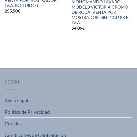
VENTA POR MOSTRADOR (
MONOMANDO LAVABO
I.V.A. INCLUIDO )
MODELO VICTORIA CROMO
255,50
€
DE ROCA, VENTA POR
MOSTRADOR, SIN INCLUIR EL
I.V.A.
54,09
€
LEGAL
Aviso Legal
Política de Privacidad
Cookies
Condiciones de Contratación