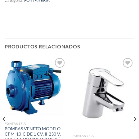
Categoría:
FONTANERIA
PRODUCTOS RELACIONADOS
Añadir
Añadir
a la
a la
lista de
lista de
deseos
deseos
FONTANERIA
BOMBAS VENETO MODELO
CPM-10-C DE 1 CV. II-230 V.
FONTANERIA