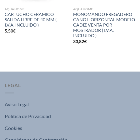
AQUAHOME
AQUAHOME
CARTUCHO CERAMICO
MONOMANDO FREGADERO
SALIDA LIBRE DE 40 MM (
CAÑO HORIZONTAL MODELO
I.V.A. INCLUIDO )
CADIZ VENTA POR
MOSTRADOR ( I.V.A.
5,50
€
INCLUIDO )
33,82
€
LEGAL
Aviso Legal
Política de Privacidad
Cookies
Condiciones de Contratación