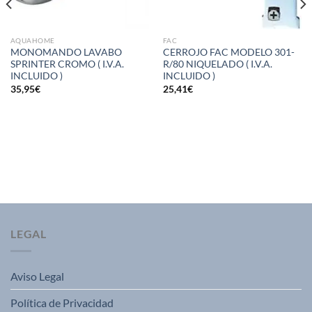
AQUAHOME
FAC
MONOMANDO LAVABO
CERROJO FAC MODELO 301-
SPRINTER CROMO ( I.V.A.
R/80 NIQUELADO ( I.V.A.
INCLUIDO )
INCLUIDO )
35,95
€
25,41
€
LEGAL
Aviso Legal
Política de Privacidad