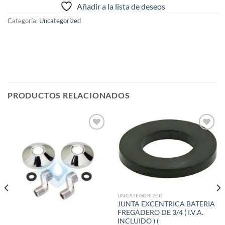
Añadir a la lista de deseos
Categoría:
Uncategorized
PRODUCTOS RELACIONADOS
Añadir
Añadir
a la
a la
lista de
lista de
deseos
deseos
UNCATEGORIZED
JUNTA EXCENTRICA BATERIA
FREGADERO DE 3/4 ( I.V.A.
INCLUIDO ) (