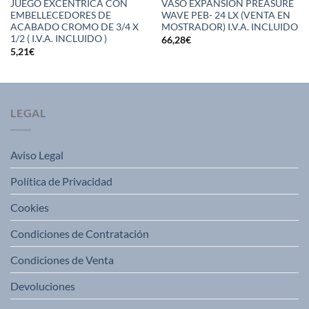
JUEGO EXCENTRICA CON
VASO EXPANSION PREASURE
EMBELLECEDORES DE
WAVE PEB- 24 LX (VENTA EN
ACABADO CROMO DE 3/4 X
MOSTRADOR) I.V.A. INCLUIDO
1/2 ( I.V.A. INCLUIDO )
66,28
€
5,21
€
LEGAL
Aviso Legal
Política de Privacidad
Cookies
Condiciones de Contratación
Condiciones de Venta
Devoluciones